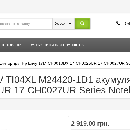
04
Усюди
 ТЕЛЕФОНІВ
ЗАПЧАСТИНИ ДЛЯ ПЛАНШЕТІВ
умулятор для Hp Envy 17M-CH0013DX 17-CH0026UR 17-CH0027UR Se
2V TI04XL M24420-1D1 акумул
R 17-CH0027UR Series Note
2 919.00 грн.