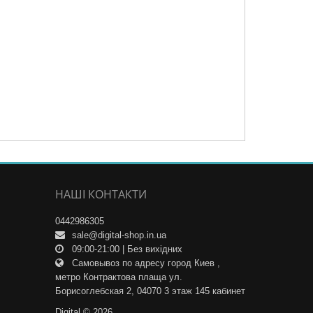
НАШІ КОНТАКТИ
0442986305
sale@digital-shop.in.ua
09:00-21:00 | Без вихідних
Самовывоз по адресу город Киев ,
метро Контрактова плаща ул.
Борисоглебская 2, 04070 3 этаж 145 кабинет
Digital © 2026