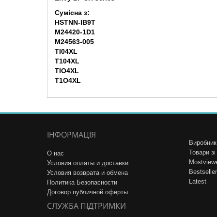
Сумісна з:
HSTNN-IB9T
M24420-1D1
M24563-005
TI04XL
T104XL
TIO4XL
T1O4XL
ІНФОРМАЦІЯ
Виробник
Товари з
О нас
Mostview
Условия оплаты и доставки
Bestseller
Условия возврата и обмена
Latest
Политика Безопасности
Договор публичной оферты
СЛУЖБА ПІДТРИМКИ