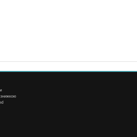
и
і знижкою
ed