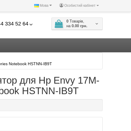
Мова
Особистий кабінет
0
Tоварів,
4 334 52 64
на
0.00 грн.
ries Notebook HSTNN-IB9T
ятор для Hp Envy 17M-
book HSTNN-IB9T