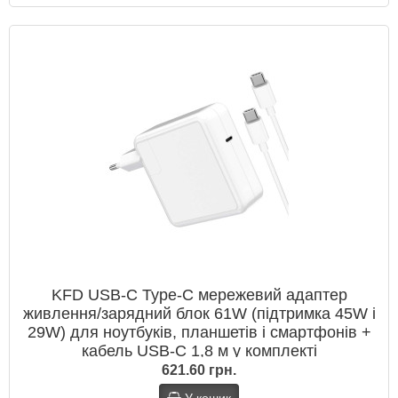
KFD USB‑C Type‑C мережевий адаптер
живлення/зарядний блок 61W (підтримка 45W і
29W) для ноутбуків, планшетів і смартфонів +
кабель USB‑C 1,8 м у комплекті
621.60 грн.