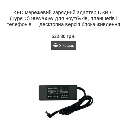
KFD мережевий зарядний адаптер USB‑C
(Type‑C) 90W/65W для ноутбуків, планшетів і
телефонів — десктопна версія блока живлення
532.80 грн.
У кошик