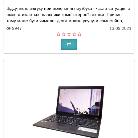
Відсутність відгуку при включенні ноутбука - часта ситуація, з
якою стикаються власники комп'ютерної техніки. Причин
тому може бути чимало: деякі можна усунути самостійно,
але в ряді випадків все ж до..
9947
13.09.2021