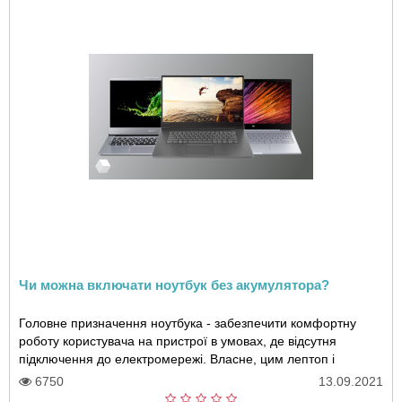
Чи можна включати ноутбук без акумулятора?
Головне призначення ноутбука - забезпечити комфортну
роботу користувача на пристрої в умовах, де відсутня
підключення до електромережі. Власне, цим лептоп і
відрізняється від звичайного стаціонарного ..
6750
13.09.2021