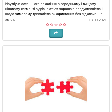
Ноутбуки останнього покоління в середньому і вищому
ціновому сегменті відрізняються хорошою продуктивністю і
щодо чималому тривалістю використання без підключення
до електромережі. Але варто розуміти,..
697
13.09.2021