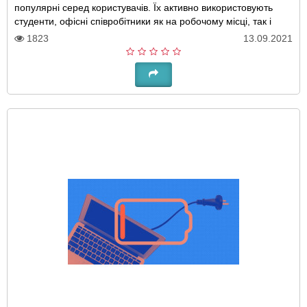
популярні серед користувачів. Їх активно використовують
студенти, офісні співробітники як на робочому місці, так і
вдома. Разом з тим, висо..
1823
13.09.2021