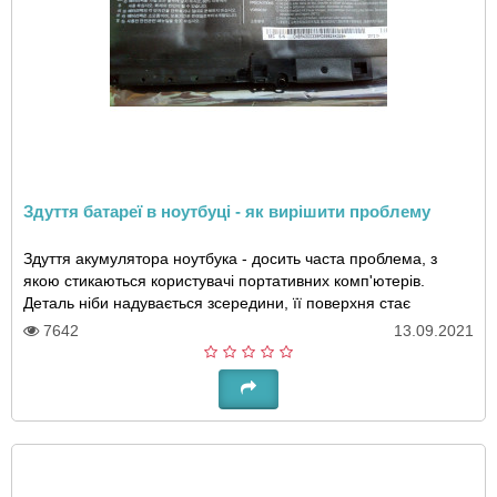
Здуття батареї в ноутбуці - як вирішити проблему
Здуття акумулятора ноутбука - досить часта проблема, з
якою стикаються користувачі портативних комп'ютерів.
Деталь ніби надувається зсередини, її поверхня стає
рельєфною через появу горбків і нерівнос..
7642
13.09.2021