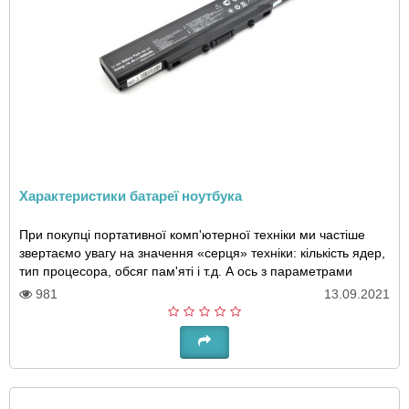
Характеристики батареї ноутбука
При покупці портативної комп'ютерної техніки ми частіше
звертаємо увагу на значення «серця» техніки: кількість ядер,
тип процесора, обсяг пам'яті і т.д. А ось з параметрами
підбору акумулятора для ноу..
981
13.09.2021