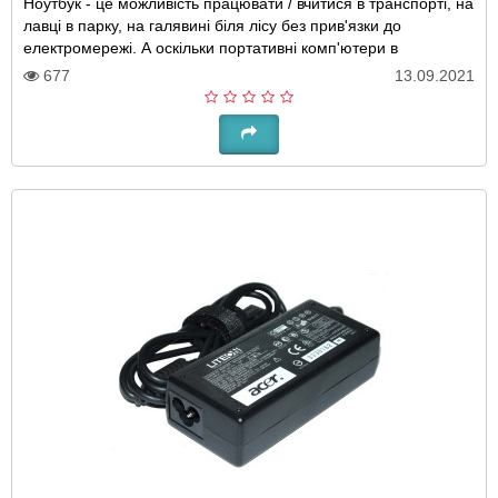
Ноутбук - це можливість працювати / вчитися в транспорті, на
лавці в парку, на галявині біля лісу без прив'язки до
електромережі. А оскільки портативні комп'ютери в
основному використовуються інтенсив..
677
13.09.2021