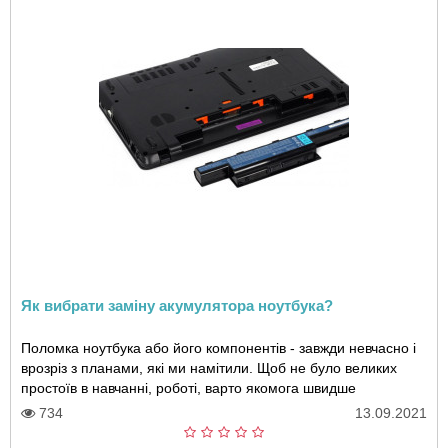
Як вибрати заміну акумулятора ноутбука?
Поломка ноутбука або його компонентів - завжди невчасно і
врозріз з планами, які ми намітили. Щоб не було великих
простоїв в навчанні, роботі, варто якомога швидше
звернутися в майстерню. Якщо ремонто..
734
13.09.2021