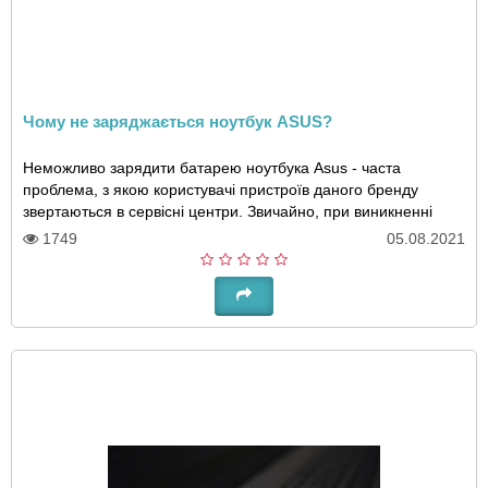
Чому не заряджається ноутбук ASUS?
Неможливо зарядити батарею ноутбука Asus - часта
проблема, з якою користувачі пристроїв даного бренду
звертаються в сервісні центри. Звичайно, при виникненні
будь-яких проблем з електронікою краще від..
1749
05.08.2021