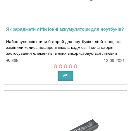
Як заряджати літій іонні аккумулятори для ноутбуків?
Найпопулярніші типи батарей для ноутбуків - літій-іонні, які
замінили колись поширені нікель-кадмієві. І хоча історія
застосування елементів, в яких використовується літієвий
анод, налічує понад півст..
665
13.09.2021