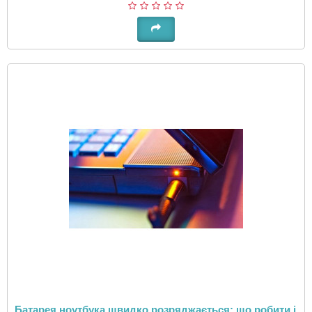
Батарея ноутбука швидко розряджається: що робити і