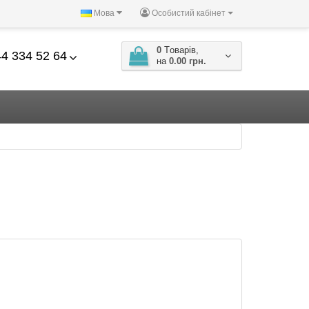
Мова
Особистий кабінет
0
Tоварів,
4 334 52 64
на
0.00 грн.