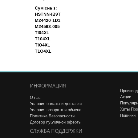
Сумісна з:
HSTNN-IB9T
M24420-1D1
M24563-005
TI04XL
T104XL
TIO4XL
T1O4XL
ИНФОРМАЦИЯ
Производ
Акции
О нас
Популярн
Условия оплаты и доставки
Хиты Пр
Условия возврата и обмена
Новинки
Политика Безопасности
Договор публичной оферты
СЛУЖБА ПОДДЕРЖКИ