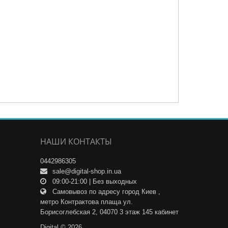
НАШИ КОНТАКТЫ
0442986305
sale@digital-shop.in.ua
09:00-21:00 | Без выходных
Самовывоз по адресу город Киев ,
метро Контрактова плаща ул.
Борисоглебская 2, 04070 3 этаж 145 кабинет
Digital © 2026