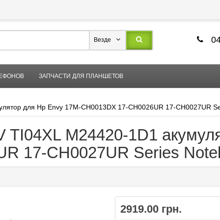
04
Везде
ЛЕФОНОВ
ЗАПЧАСТИ ДЛЯ ПЛАНШЕТОВ
умулятор для Hp Envy 17M-CH0013DX 17-CH0026UR 17-CH0027UR Se
2V TI04XL M24420-1D1 акумул
R 17-CH0027UR Series Note
2919.00 грн.