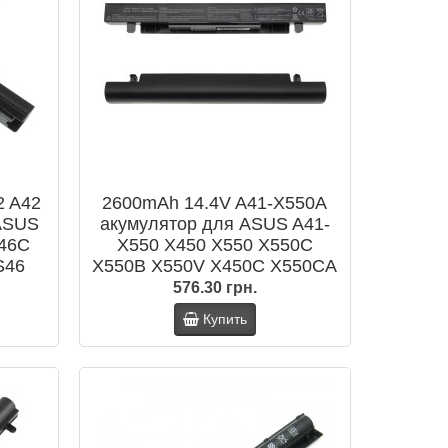
2 A42
2600mAh 14.4V A41-X550A
 ASUS
акумулятор для ASUS A41-
K46C
X550 X450 X550 X550C
S46
X550B X550V X450C X550CA
5C
X452EA X452C
576.30 грн.
48C
Купить