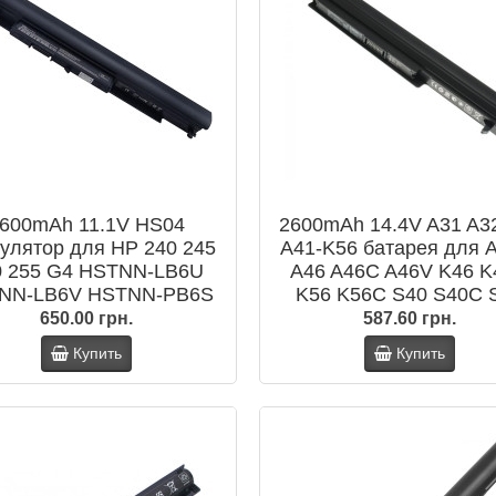
600mAh 11.1V HS04
2600mAh 14.4V A31 A3
улятор для HP 240 245
A41-K56 батарея для
0 255 G4 HSTNN-LB6U
A46 A46C A46V K46 
NN-LB6V HSTNN-PB6S
K56 K56C S40 S40C 
11-831 807957-001 HS03
S46C S56 S56C R40
650.00 грн.
587.60 грн.
HS04
R505C S550 V550C U
Купить
Купить
U58