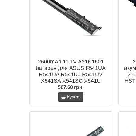
2600mAh 11.1V A31N1601
2
батарея для ASUS F541UA
акум
R541UA R541UJ R541UV
25
X541SA X541SC X541U
HST
X541UA X541UV Series
8076
587.60 грн.
Купить