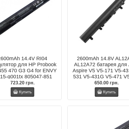
2600mAh 14.4V RI04
2600mAh 14.8V AL12
улятор для HP Probook
AL12A72 батарея для 
455 470 G3 G4 for ENVY
Aspire V5 V5-171 V5-43
 15-q001tx 805047-851
531 V5-431G V5-471 V
5294-001 HSTNN-DB7B
V5-471G V5-571G
723.20 грн.
650.00 грн.
Купить
Купить