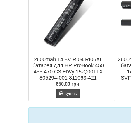
2600mah 14.8V RI04 RI06XL
2600
батарея для HP ProBook 450
бат
455 470 G3 Envy 15-Q001TX
1
805294-001 811063-421
SVF
805047-851
SVF1
650.00 грн.
Купить