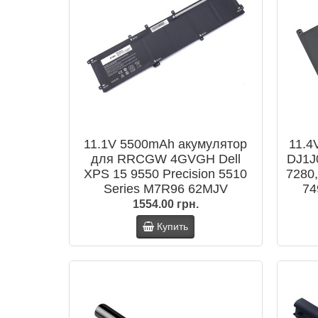
11.1V 5500mAh акумулятор
11.4
для RRCGW 4GVGH Dell
DJ1J0
XPS 15 9550 Precision 5510
7280,
Series M7R96 62MJV
74
(ВЕРСІЯ 1)
1554.00 грн.
Купить