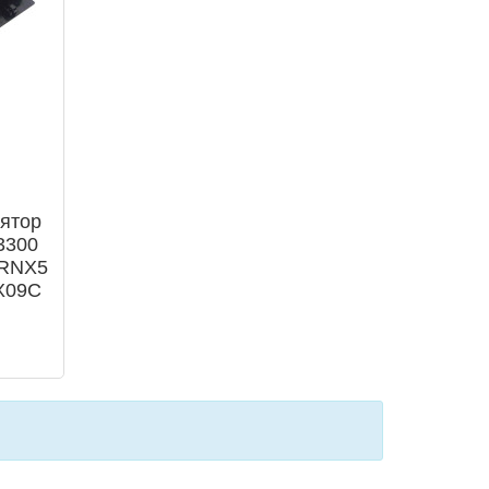
ятор
V3300
GRNX5
X09C