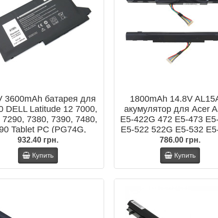
V 3600mAh батарея для
1800mAh 14.8V AL15
 DELL Latitude 12 7000,
акумулятор для Acer A
 7290, 7380, 7390, 7480,
E5-422G 472 E5-473 E5
90 Tablet PC (PG74G,
E5-522 522G E5-532 E5
PGFX4)
E5-573G E5-553G V3-
932.40 грн.
786.00 грн.
Купить
Купить