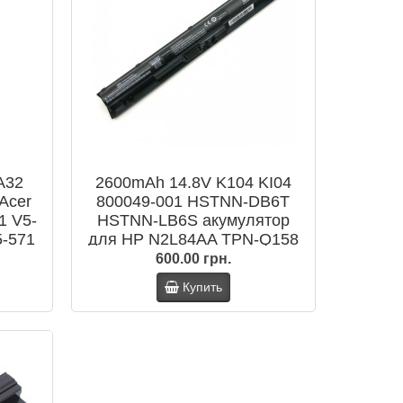
A32
2600mAh 14.8V K104 KI04
Acer
800049-001 HSTNN-DB6T
1 V5-
HSTNN-LB6S акумулятор
5-571
для HP N2L84AA TPN-Q158
Star Wars Special Edition 15-
600.00 грн.
an005TX
Купить