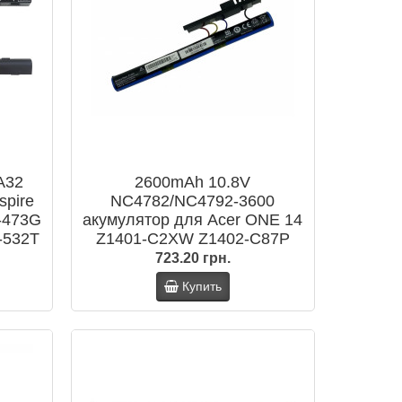
A32
2600mAh 10.8V
spire
NC4782/NC4792-3600
-473G
акумулятор для Acer ONE 14
-532T
Z1401-C2XW Z1402-C87P
574G
723.20 грн.
Купить