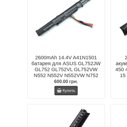
2600mAh 14.4V A41N1501
батарея для ASUS GL752JW
акум
GL752 GL752VL GL752VW
450 
N552 N552V N552VW N752
15
N752V N752VW N752VX
80
600.00 грн.
A41LK9H
Купить