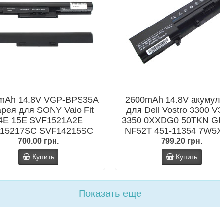
mAh 14.8V VGP-BPS35A
2600mAh 14.8V акумул
арея для SONY Vaio Fit
для Dell Vostro 3300 
4E 15E SVF1521A2E
3350 0XXDG0 50TKN 
15217SC SVF14215SC
NF52T 451-11354 7W5
5218SC BPS35 BPS35A
700.00 грн.
799.20 грн.
Купить
Купить
Показать еще