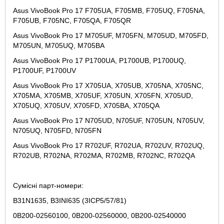
Asus VivoBook Pro 17 F705UA, F705MB, F705UQ, F705NA,
F705UB, F705NC, F705QA, F705QR
Asus VivoBook Pro 17 M705UF, M705FN, M705UD, M705FD,
M705UN, M705UQ, M705BA
Asus VivoBook Pro 17 P1700UA, P1700UB, P1700UQ,
P1700UF, P1700UV
Asus VivoBook Pro 17 X705UA, X705UB, X705NA, X705NC,
X705MA, X705MB, X705UF, X705UN, X705FN, X705UD,
X705UQ, X705UV, X705FD, X705BA, X705QA
Asus VivoBook Pro 17 N705UD, N705UF, N705UN, N705UV,
N705UQ, N705FD, N705FN
Asus VivoBook Pro 17 R702UF, R702UA, R702UV, R702UQ,
R702UB, R702NA, R702MA, R702MB, R702NC, R702QA
Сумісні парт-номери:
B31N1635, B3INI635 (3ICP5/57/81)
0B200-02560100, 0B200-02560000, 0B200-02540000