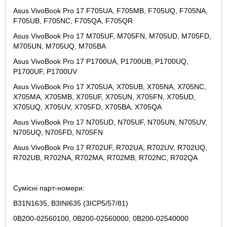
Asus VivoBook Pro 17 F705UA, F705MB, F705UQ, F705NA,
F705UB, F705NC, F705QA, F705QR
Asus VivoBook Pro 17 M705UF, M705FN, M705UD, M705FD,
M705UN, M705UQ, M705BA
Asus VivoBook Pro 17 P1700UA, P1700UB, P1700UQ,
P1700UF, P1700UV
Asus VivoBook Pro 17 X705UA, X705UB, X705NA, X705NC,
X705MA, X705MB, X705UF, X705UN, X705FN, X705UD,
X705UQ, X705UV, X705FD, X705BA, X705QA
Asus VivoBook Pro 17 N705UD, N705UF, N705UN, N705UV,
N705UQ, N705FD, N705FN
Asus VivoBook Pro 17 R702UF, R702UA, R702UV, R702UQ,
R702UB, R702NA, R702MA, R702MB, R702NC, R702QA
Сумісні парт-номери:
B31N1635, B3INI635 (3ICP5/57/81)
0B200-02560100, 0B200-02560000, 0B200-02540000