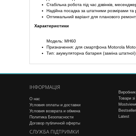
Стабільна робота під час дзвінків, месенджер
Надійна посадка за штатними розмірами та
Оптимальний варіант для планового ремонту
Характеристики
Модель: MH60
Призначення: для смартфона Motorola Mot
Тип: акумуляторна батарея (заміна штатної)
ІНФОРМАЦІЯ
Виробник
Товари з
О нас
Mostview
Условия оплаты и доставки
Bestseller
Условия возврата и обмена
Latest
Политика Безопасности
Договор публичной оферты
СЛУЖБА ПІДТРИМКИ