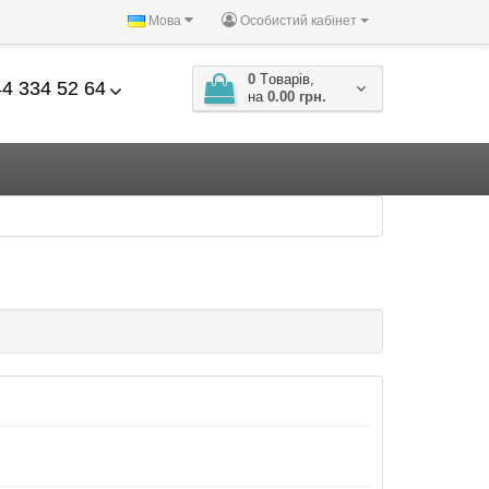
Мова
Особистий кабінет
0
Tоварів,
4 334 52 64
на
0.00 грн.