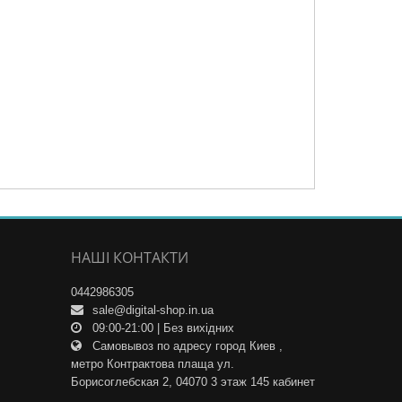
НАШІ КОНТАКТИ
0442986305
sale@digital-shop.in.ua
09:00-21:00 | Без вихідних
Самовывоз по адресу город Киев ,
метро Контрактова плаща ул.
Борисоглебская 2, 04070 3 этаж 145 кабинет