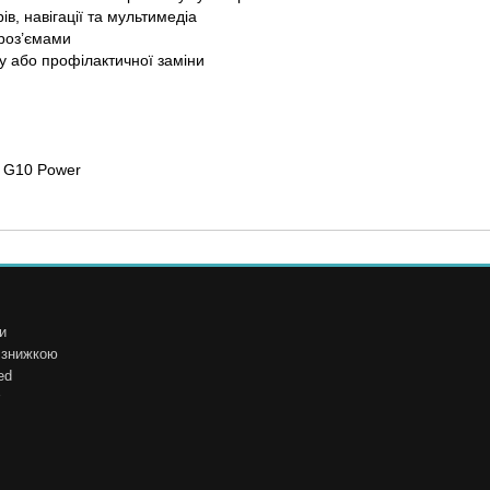
ів, навігації та мультимедіа
 роз’ємами
 або профілактичної заміни
o G10 Power
и
і знижкою
ed