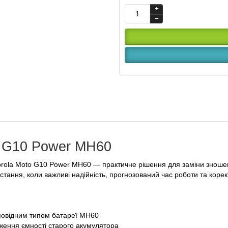
o G10 Power MH60
ola Moto G10 Power MH60 — практичне рішення для заміни зношено
тання, коли важливі надійність, прогнозований час роботи та коре
дповідним типом батареї MH60
иження ємності старого акумулятора