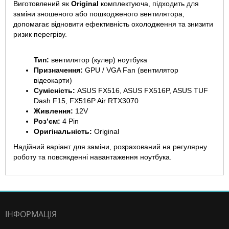
Виготовлений як
Original
комплектуюча, підходить для
заміни зношеного або пошкодженого вентилятора,
допомагає відновити ефективність охолодження та знизити
ризик перегріву.
Тип:
вентилятор (кулер) ноутбука
Призначення:
GPU / VGA Fan (вентилятор
відеокарти)
Сумісність:
ASUS FX516, ASUS FX516P, ASUS TUF
Dash F15, FX516P Air RTX3070
Живлення:
12V
Роз’єм:
4 Pin
Оригінальність:
Original
Надійний варіант для заміни, розрахований на регулярну
роботу та повсякденні навантаження ноутбука.
ІНФОРМАЦІЯ