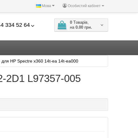
Мова
Особистий кабінет
0
Tоварів,
4 334 52 64
на
0.00 грн.
ля HP Spectre x360 14t-ea 14t-ea000
2-2D1 L97357-005