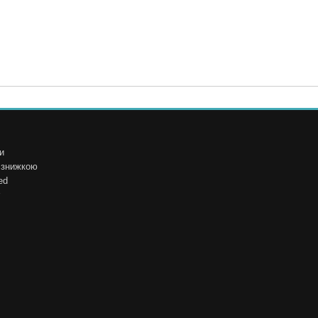
и
і знижкою
ed