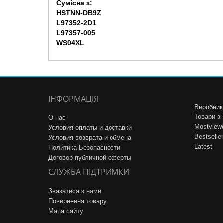
Сумісна з:
HSTNN-DB9Z
L97352-2D1
L97357-005
WS04XL
ІНФОРМАЦІЯ
Виробник
Товари з
О нас
Mostview
Условия оплаты и доставки
Bestseller
Условия возврата и обмена
Latest
Политика Безопасности
Договор публичной оферты
СЛУЖБА ПІДТРИМКИ
Звязатися з нами
Повернення товару
Мапа сайту