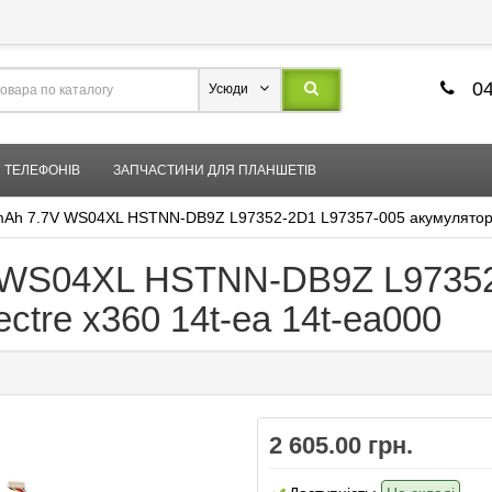
04
Усюди
 ТЕЛЕФОНІВ
ЗАПЧАСТИНИ ДЛЯ ПЛАНШЕТІВ
0mAh 7.7V WS04XL HSTNN-DB9Z L97352-2D1 L97357-005 акумулятор д
V WS04XL HSTNN-DB9Z L9735
ctre x360 14t-ea 14t-ea000
2 605.00 грн.