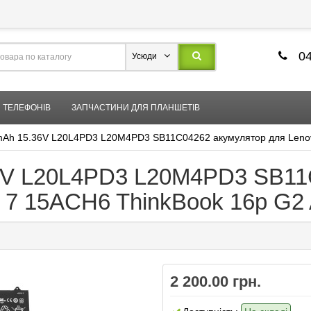
04
Усюди
 ТЕЛЕФОНІВ
ЗАПЧАСТИНИ ДЛЯ ПЛАНШЕТІВ
0mAh 15.36V L20L4PD3 L20M4PD3 SB11C04262 акумулятор для Lenov
36V L20L4PD3 L20M4PD3 SB11
m 7 15ACH6 ThinkBook 16p G
2 200.00 грн.