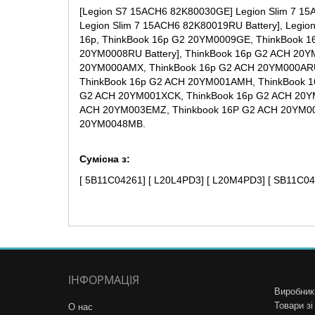
[Legion S7 15ACH6 82K80030GE] Legion Slim 7 15
Legion Slim 7 15ACH6 82K80019RU Battery], Legi
16p, ThinkBook 16p G2 20YM0009GE, ThinkBook 1
20YM0008RU Battery], ThinkBook 16p G2 ACH 20
20YM000AMX, ThinkBook 16p G2 ACH 20YM000ARU
ThinkBook 16p G2 ACH 20YM001AMH, ThinkBook 1
G2 ACH 20YM001XCK, ThinkBook 16p G2 ACH 20YM
ACH 20YM003EMZ, Thinkbook 16P G2 ACH 20YM003
20YM0048MB.
Сумісна з:
[ 5B11C04261] [ L20L4PD3] [ L20M4PD3] [ SB11C04
ІНФОРМАЦІЯ
Виробник
Товари з
О нас