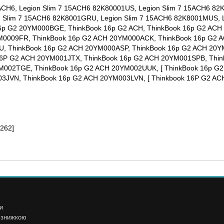
ACH6, Legion Slim 7 15ACH6 82K80001US, Legion Slim 7 15ACH6 82
on Slim 7 15ACH6 82K8001GRU, Legion Slim 7 15ACH6 82K8001MUS,
6p G2 20YM000BGE, ThinkBook 16p G2 ACH, ThinkBook 16p G2 ACH
YM0009FR, ThinkBook 16p G2 ACH 20YM000ACK, ThinkBook 16p G2 
, ThinkBook 16p G2 ACH 20YM000ASP, ThinkBook 16p G2 ACH 20
6P G2 ACH 20YM001JTX, ThinkBook 16p G2 ACH 20YM001SPB, Thin
002TGE, ThinkBook 16p G2 ACH 20YM002UUK, [ ThinkBook 16p G2 
JVN, ThinkBook 16p G2 ACH 20YM003LVN, [ Thinkbook 16P G2 ACH
262]
и
і знижкою