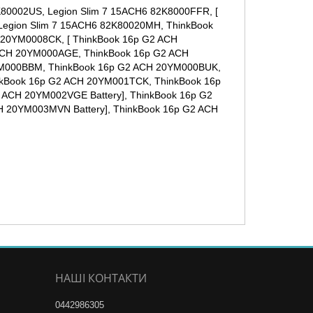
K80002US, Legion Slim 7 15ACH6 82K8000FFR, [
 Legion Slim 7 15ACH6 82K80020MH, ThinkBook
 20YM0008CK, [ ThinkBook 16p G2 ACH
ACH 20YM000AGE, ThinkBook 16p G2 ACH
YM000BBM, ThinkBook 16p G2 ACH 20YM000BUK,
kBook 16p G2 ACH 20YM001TCK, ThinkBook 16p
ACH 20YM002VGE Battery], ThinkBook 16p G2
 20YM003MVN Battery], ThinkBook 16p G2 ACH
НАШІ КОНТАКТИ
0442986305