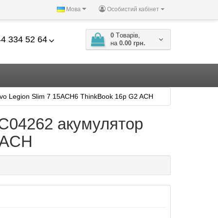
Мова
Особистий кабінет
0
Tоварів,
4 334 52 64
на
0.00 грн.
o Legion Slim 7 15ACH6 ThinkBook 16p G2 ACH
C04262 акумулятор
2 ACH