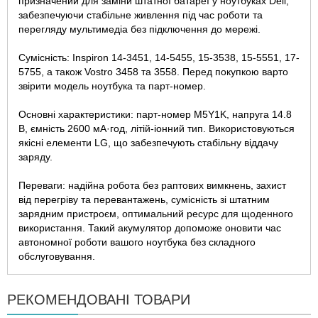
призначений для заміни штатної батареї у ноутбуках Dell,
забезпечуючи стабільне живлення під час роботи та
перегляду мультимедіа без підключення до мережі.
Сумісність: Inspiron 14-3451, 14-5455, 15-3538, 15-5551, 17-
5755, а також Vostro 3458 та 3558. Перед покупкою варто
звірити модель ноутбука та парт-номер.
Основні характеристики: парт-номер M5Y1K, напруга 14.8
В, ємність 2600 мА·год, літій-іонний тип. Використовуються
якісні елементи LG, що забезпечують стабільну віддачу
заряду.
Переваги: надійна робота без раптових вимкнень, захист
від перегріву та перевантажень, сумісність зі штатним
зарядним пристроєм, оптимальний ресурс для щоденного
використання. Такий акумулятор допоможе оновити час
автономної роботи вашого ноутбука без складного
обслуговування.
РЕКОМЕНДОВАНІ ТОВАРИ