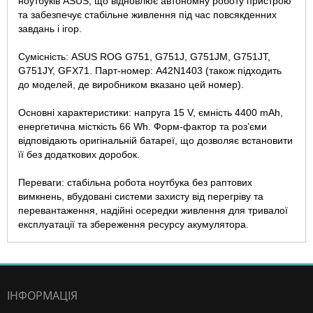
ноутбуків ASUS, що відновлює автономну роботу пристрою
та забезпечує стабільне живлення під час повсякденних
завдань і ігор.
Сумісність: ASUS ROG G751, G751J, G751JM, G751JT,
G751JY, GFX71. Парт-номер: A42N1403 (також підходить
до моделей, де виробником вказано цей номер).
Основні характеристики: напруга 15 V, ємність 4400 mAh,
енергетична місткість 66 Wh. Форм-фактор та роз’єми
відповідають оригінальній батареї, що дозволяє встановити
її без додаткових доробок.
Переваги: стабільна робота ноутбука без раптових
вимкнень, вбудовані системи захисту від перегріву та
перевантаження, надійні осередки живлення для тривалої
експлуатації та збереження ресурсу акумулятора.
ІНФОРМАЦІЯ