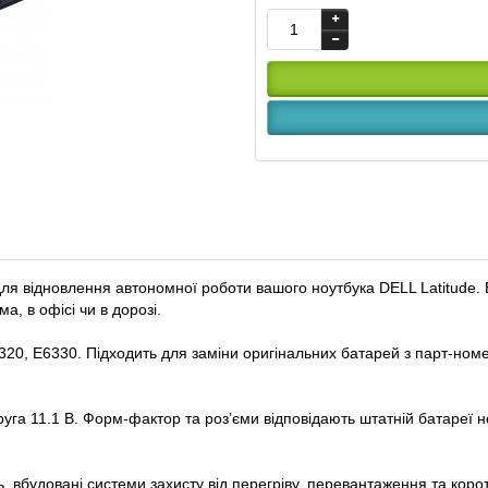
 відновлення автономної роботи вашого ноутбука DELL Latitude. В
а, в офісі чи в дорозі.
E6320, E6330. Підходить для заміни оригінальних батарей з парт-
руга 11.1 В. Форм-фактор та роз’єми відповідають штатній батареї 
, вбудовані системи захисту від перегріву, перевантаження та коро