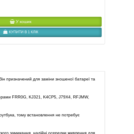
У кошик
КУПИТИ В 1 КЛІК
ін призначений для заміни зношеної батареї та
номерами FRR0G, KJ321, K4CP5, J79X4, RFJMW,
ноутбука, тому встановлення не потребує
ткого замикання, надійні осередки живлення для