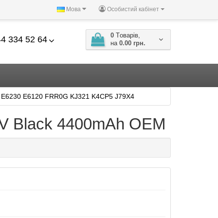
Мова
Особистий кабінет
0
Tоварів,
4 334 52 64
на
0.00 грн.
0 E6230 E6120 FRR0G KJ321 K4CP5 J79X4
.1V Black 4400mAh OEM