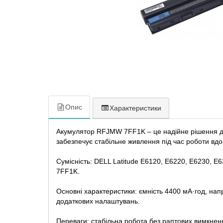
Опис
Характеристики
Акумулятор RFJMW 7FF1K – це надійне рішення для
забезпечує стабільне живлення під час роботи вдом
Сумісність: DELL Latitude E6120, E6220, E6230, 
7FF1K.
Основні характеристики: ємність 4400 мА·год, нап
додаткових налаштувань.
Переваги: стабільна робота без раптових вимкнень