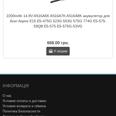
2200mAh 14.8V AS16A5K AS16A7K AS16A8K акумулятор для
Acer Aspire E15 E5-475G 523G 553G 575G 774G E5-575-
59QB E5-575 E5-575G-53VG
666.00 грн.
У кошик
ІНФОРМАЦІЯ
О нас
Условия оплаты и доставки
Условия возврата и обмена
Политика Безопасности