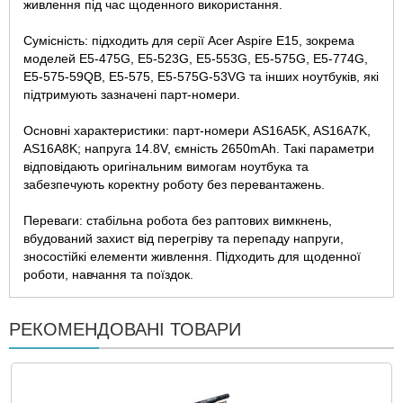
живлення під час щоденного використання.
Сумісність: підходить для серії Acer Aspire E15, зокрема
моделей E5-475G, E5-523G, E5-553G, E5-575G, E5-774G,
E5-575-59QB, E5-575, E5-575G-53VG та інших ноутбуків, які
підтримують зазначені парт-номери.
Основні характеристики: парт-номери AS16A5K, AS16A7K,
AS16A8K; напруга 14.8V, ємність 2650mAh. Такі параметри
відповідають оригінальним вимогам ноутбука та
забезпечують коректну роботу без перевантажень.
Переваги: стабільна робота без раптових вимкнень,
вбудований захист від перегріву та перепаду напруги,
зносостійкі елементи живлення. Підходить для щоденної
роботи, навчання та поїздок.
РЕКОМЕНДОВАНІ ТОВАРИ