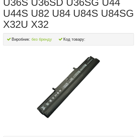
U36S U36SD U36SG U44
U44S U82 U84 U84S U84SG
X32U X32
Виробник:
без бренду
Код товару: