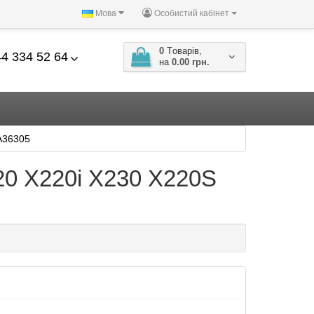
Мова
Особистий кабінет
0
Tоварів,
4 334 52 64
на
0.00 грн.
A36305
20 X220i X230 X220S