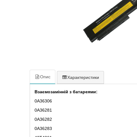
Опис
Характеристики
Взаємозамінній з батареями:
0A36306
0A36281
0A36282
0A36283