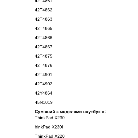
42T4861
42T4862
42T4863
42T4865
42T4866
42T4867
42T4875
42T4876
42T4901
42T4902
42Y4864
45N1019
Сумісний з моделями ноутбуків:
ThinkPad X230
hinkPad X230i
ThinkPad X220