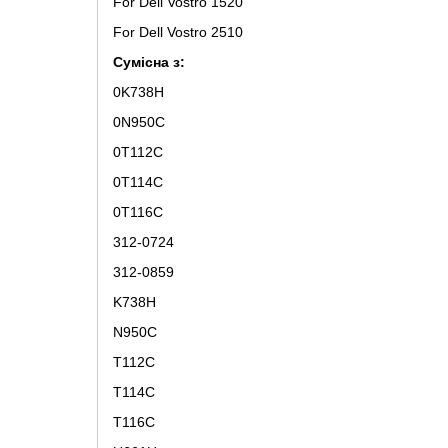
For Dell Vostro 1520
For Dell Vostro 2510
Сумісна з:
0K738H
0N950C
0T112C
0T114C
0T116C
312-0724
312-0859
K738H
N950C
T112C
T114C
T116C