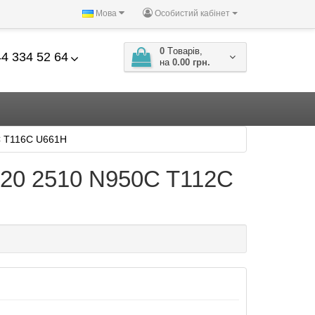
Мова
Особистий кабінет
0
Tоварів,
4 334 52 64
на
0.00 грн.
C T116C U661H
1520 2510 N950C T112C