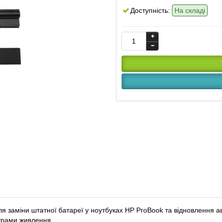
Доступність:
На складі
 заміни штатної батареї у ноутбуках HP ProBook та відновлення 
етрами живлення.