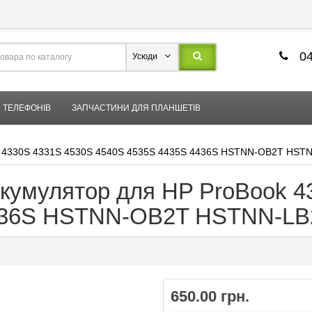
04
Усюди
 ТЕЛЕФОНІВ
ЗАПЧАСТИНИ ДЛЯ ПЛАНШЕТІВ
k 4330S 4331S 4530S 4540S 4535S 4435S 4436S HSTNN-OB2T HST
кумулятор для HP ProBook 4
4436S HSTNN-OB2T HSTNN-LB
650.00 грн.