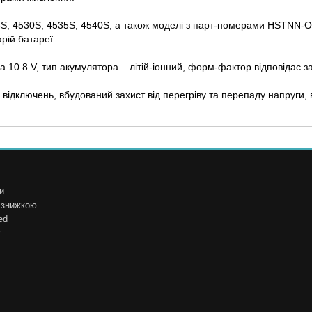
36S, 4530S, 4535S, 4540S, а також моделі з парт-номерами HSTN
рій батареї.
 10.8 V, тип акумулятора – літій-іонний, форм-фактор відповідає за
 відключень, вбудований захист від перегріву та перепаду напруги,
и
і знижкою
ed