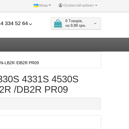
Мова
Особистий кабінет
0
Tоварів,
4 334 52 64
на
0.00 грн.
NN-LB2R /DB2R PR09
330S 4331S 4530S
2R /DB2R PR09