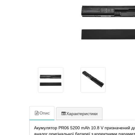
Опис
Характеристики
Акумулятор PR06 5200 mAh 10.8 V призначений для
аналог оригінальної батареї з коректними парам