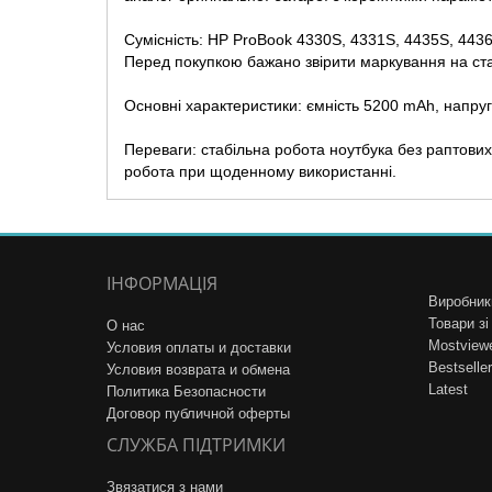
Сумісність: HP ProBook 4330S, 4331S, 4435S, 44
Перед покупкою бажано звірити маркування на ста
Основні характеристики: ємність 5200 mAh, напруга
Переваги: стабільна робота ноутбука без раптових
робота при щоденному використанні.
ІНФОРМАЦІЯ
Виробник
Товари з
О нас
Mostview
Условия оплаты и доставки
Bestseller
Условия возврата и обмена
Latest
Политика Безопасности
Договор публичной оферты
СЛУЖБА ПІДТРИМКИ
Звязатися з нами