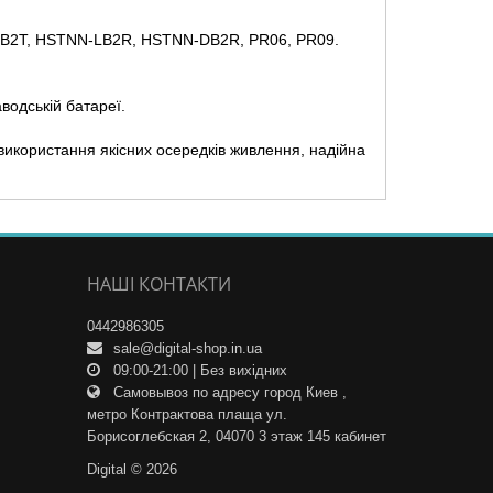
N-OB2T, HSTNN-LB2R, HSTNN-DB2R, PR06, PR09.
водській батареї.
 використання якісних осередків живлення, надійна
НАШІ КОНТАКТИ
0442986305
sale@digital-shop.in.ua
09:00-21:00 | Без вихідних
Самовывоз по адресу город Киев ,
метро Контрактова плаща ул.
Борисоглебская 2, 04070 3 этаж 145 кабинет
Digital © 2026