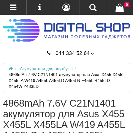
0
044 334 52 64
Акумулятори для ноутбуків
4868mAh 7.6V C21N1401 акумулятор для Asus X455 X455L
X455LA W419 A455L A455LD A455LN F455L R455LD
X454W Y483LD
4868mAh 7.6V C21N1401
акумулятор для Asus X455
X455L X455LA W419 A455L