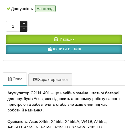
Доступність:
На складі
У кошик
КУПИТИ В 1 КЛІК
Опис
Характеристики
Акумулятор C21N1401 – це надійна заміна штатної батареї
для ноутбуків Asus, яка відновить автономну роботу вашого
пристрою та забезпечить стабільне живлення під час
роботи й навчання.
Сумісність: Asus X455, X455L, X455LA, W419, A455L,
A455LD, A455LN, F455L, R455LD, X454W, Y483LD.