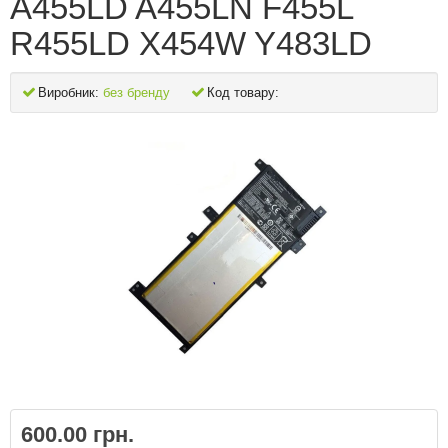
A455LD A455LN F455L
R455LD X454W Y483LD
Виробник:
без бренду
Код товару:
600.00 грн.