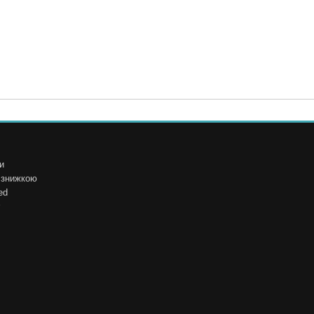
и
і знижкою
ed