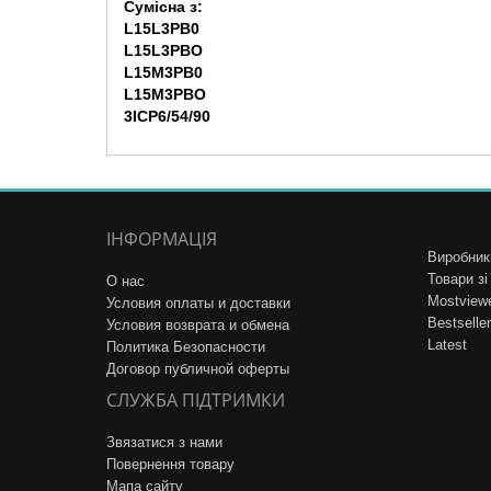
Сумісна з:
L15L3PB0
L15L3PBO
L15M3PB0
L15M3PBO
3ICP6/54/90
ІНФОРМАЦІЯ
Виробник
Товари з
О нас
Mostview
Условия оплаты и доставки
Bestseller
Условия возврата и обмена
Latest
Политика Безопасности
Договор публичной оферты
СЛУЖБА ПІДТРИМКИ
Звязатися з нами
Повернення товару
Мапа сайту