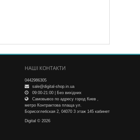
НАШІ КОНТАКТИ
0442986305
sale@digital-shop.in.ua
09:00-21:00 | Без вихідних
Самовывоз по адресу город Киев ,
метро Контрактова плаща ул.
Борисоглебская 2, 04070 3 этаж 145 кабинет
Digital © 2026