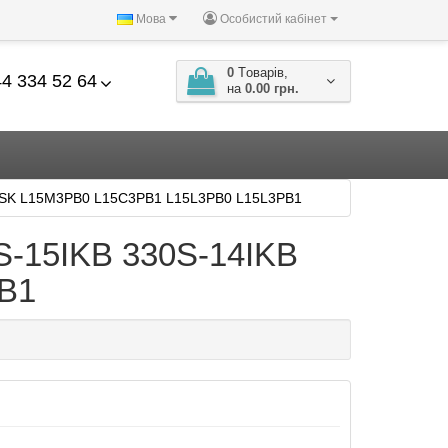
Мова
Особистий кабінет
0
Tоварів,
4 334 52 64
на
0.00 грн.
15ISK L15M3PB0 L15C3PB1 L15L3PB0 L15L3PB1
S-15IKB 330S-14IKB
B1