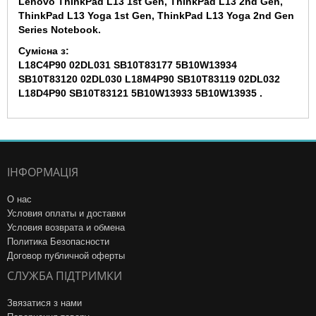
Lenovo ThinkPad L13 1st Gen, ThinkPad L13 2nd Gen,
ThinkPad L13 Yoga 1st Gen, ThinkPad L13 Yoga 2nd Gen
Series Notebook.
Сумісна з:
L18C4P90 02DL031 SB10T83177 5B10W13934
SB10T83120 02DL030 L18M4P90 SB10T83119 02DL032
L18D4P90 SB10T83121 5B10W13933 5B10W13935 .
ІНФОРМАЦІЯ
О нас
Условия оплаты и доставки
Условия возврата и обмена
Политика Безопасности
Договор публичной оферты
СЛУЖБА ПІДТРИМКИ
Звязатися з нами