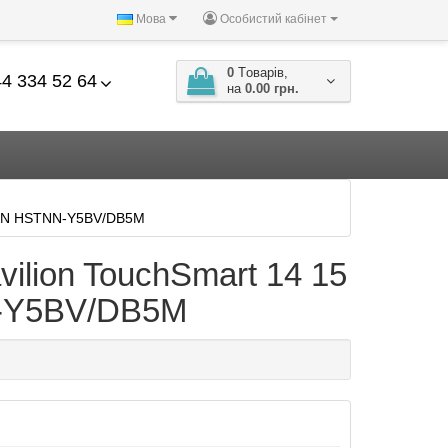
Мова
Особистий кабінет
0
Tоварів,
4 334 52 64
на
0.00 грн.
B5N HSTNN-Y5BV/DB5M
lion TouchSmart 14 15
-Y5BV/DB5M