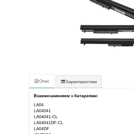
Опис
Характеристики
Взаимозаменяем з батареями:
LA04
LA04041
LA04041-CL
LA04041DF-CL
LA04DF