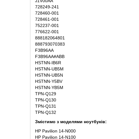
J1V00AA
728249-241
728460-001
728461-001
752237-001
776622-001
888182064801
888793070383
F3B96AA
F3B96AA#ABB
HSTNN-IB6R
HSTNN-UB5M
HSTNN-UB5N
HSTNN-Y5BV
HSTNN-YB5M
TPN-Q129
TPN-Q130
TPN-Q131
TPN-Q132
Змістимо з моделями ноутбуків:
HP Pavilion 14-N000
HP Pavilion 14-N100