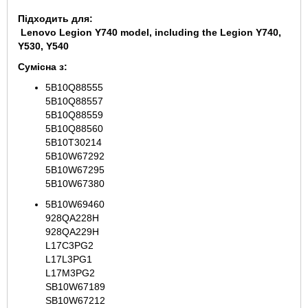
Підходить для:
Lenovo Legion Y740 model, including the Legion Y740,
Y530, Y540
Сумісна з:
5B10Q88555
5B10Q88557
5B10Q88559
5B10Q88560
5B10T30214
5B10W67292
5B10W67295
5B10W67380
5B10W69460
928QA228H
928QA229H
L17C3PG2
L17L3PG1
L17M3PG2
SB10W67189
SB10W67212