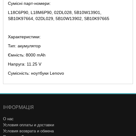
Сумісні парт-номери:
L18C6P90, L18M6P90, 02DL028, 5B10W13901,
SB10K97664, 02DL029, 5B10W13902, SB10K97665
Характеристики:
Тип: акумулятор
Ємність: 8000 mAh
Напруга: 11.25 V
Сумісність: ноутбуки Lenovo
ІНФОРМАЦІЯ
О нас
Условия оплаты и доставки
Условия возврата и обмена