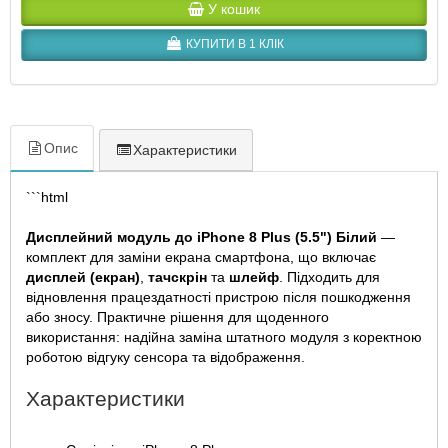
У кошик
КУПИТИ В 1 КЛІК
Опис
Характеристики
```html
Дисплейний модуль до iPhone 8 Plus (5.5") Білий
—
комплект для заміни екрана смартфона, що включає
дисплей (екран)
,
тачскрін
та
шлейф
. Підходить для
відновлення працездатності пристрою після пошкодження
або зносу. Практичне рішення для щоденного
використання: надійна заміна штатного модуля з коректною
роботою відгуку сенсора та відображення.
Характеристики