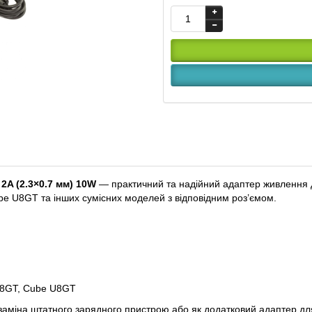
2A (2.3×0.7 мм) 10W
— практичний та надійний адаптер живлення 
e U8GT та інших сумісних моделей з відповідним роз’ємом.
18GT, Cube U8GT
 заміна штатного зарядного пристрою або як додатковий адаптер дл