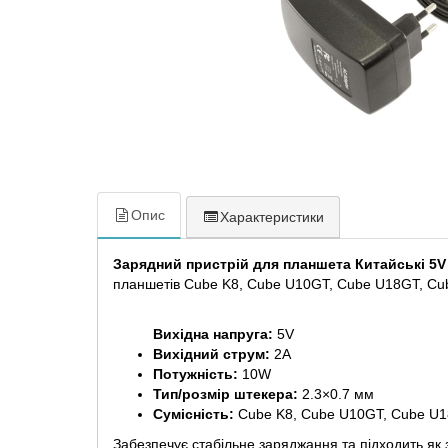
Опис
Характеристики
Зарядний пристрій для планшета Китайські 5V 
планшетів Cube K8, Cube U10GT, Cube U18GT, Cub
Вихідна напруга:
5V
Вихідний струм:
2A
Потужність:
10W
Тип/розмір штекера:
2.3×0.7 мм
Сумісність:
Cube K8, Cube U10GT, Cube U
Забезпечує стабільне заряджання та підходить як