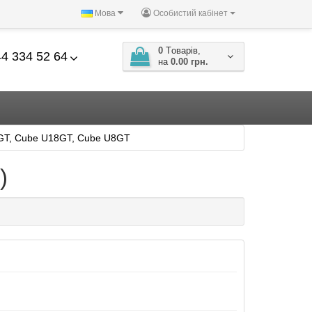
Мова
Особистий кабінет
0
Tоварів,
4 334 52 64
на
0.00 грн.
0GT, Cube U18GT, Cube U8GT
)