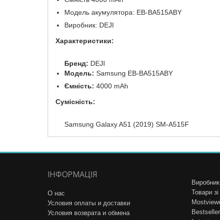
Модель акумулятора: EB-BA515ABY
Виробник: DEJI
Характеристики:
Бренд:
DEJI
Модель:
Samsung EB-BA515ABY
Ємність:
4000 mAh
Сумісність:
Samsung Galaxy A51 (2019) SM-A515F
ІНФОРМАЦІЯ
Виробник
Товари з
О нас
Mostview
Условия оплаты и доставки
Bestseller
Условия возврата и обмена