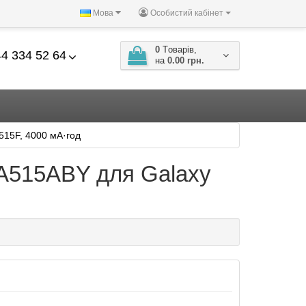
Мова
Особистий кабінет
0
Tоварів,
4 334 52 64
на
0.00 грн.
515F, 4000 мА·год
BA515ABY для Galaxy