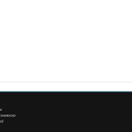
и
і знижкою
ed