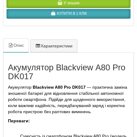
У кошик
КУПИТИ В 1 КЛІК
Опис
Характеристики
Акумулятор Blackview A80 Pro
DK017
Акумулятор
Blackview A80 Pro DK017
— практична заміна
зношеної батареї для відновлення стабільної автономної
роботи смартфона. Підійде для щоденного використання,
коли важливі надійність, передбачуваний заряд і коректна
робота пристрою без раптових вимкнень.
Переваги:
Сумісність із смартфоном Blackview A80 Pro (модель