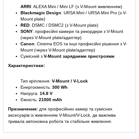
ARRI
: ALEXA Mini / Mini LF (з V-Mount живленням)
Blackmagic Design
: URSA Mini / URSA Mini Pro (з V-
Mount plate)
RED
: DSMC / DSMC2 (з V-Mount plate)
SONY
: професійні камери та рекордери з V-Mount
(через V-Mount plate/адаптер)
Canon
: Cinema EOS та інші професійні рішення з V-
Mount (через V-Mount plate/адаптер)
Сумісний з
V-Mount зарядними пристроями
Характеристики:
Тип кріплення:
V-Mount / V-Lock
Енергоємність:
300 Wh
Напруга:
14.8 V
Ємність:
21000 mAh
Призначення:
для професійних камер та сумісних
аксесуарів із живленням V-Mount/V-Lock, де важлива
тривала автономна робота та стабільне живлення.