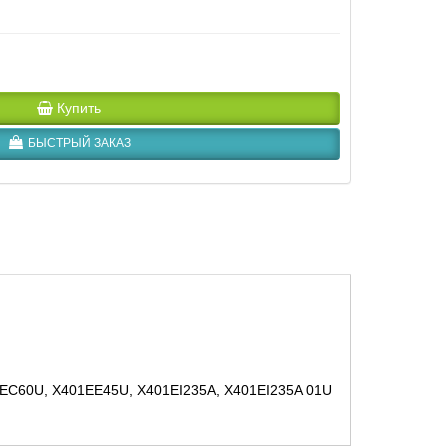
Купить
БЫСТРЫЙ ЗАКАЗ
401EC60U, X401EE45U, X401EI235A, X401EI235A 01U