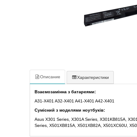
Описание
Характеристики
Взаємозамінна з батареями:
A31-X401 A32-X401 A41-X401 A42-X401
Сумісний з моделями ноутбуків:
Asus X301 Series, X301A Series, X301KB815A, X3
Series, X501XB815A, X501XB82A, X501XC60U, X5