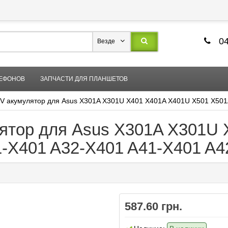
04
Везде
ЛЕФОНОВ
ЗАПЧАСТИ ДЛЯ ПЛАНШЕТОВ
V акумулятор для Asus X301A X301U X401 X401A X401U X501 X501
ятор для Asus X301A X301U
-X401 A32-X401 A41-X401 A4
587.60 грн.