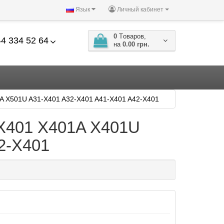
Язык
Личный кабинет
0
Tоваров,
4 334 52 64
на
0.00 грн.
A X501U A31-X401 A32-X401 A41-X401 A42-X401
 X401 X401A X401U
2-X401