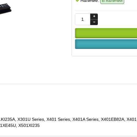
Наличие:
В наличии
01KI235A, X301U Series, X401 Series, X401A Series, X401EB82A, X
01XE45U, X501XI235