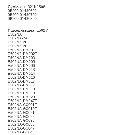
Сумісна з:
B21N1506
0B200-01430600
0B200-01430700
0B200-01430800
Підходить для:
E502M
E502NA
E502NA-2A
E502NA-2B
E502NA-2C
E502NA-DM001T
E502NA-DM002T
E502NA-DM003
E502NA-DM005
E502NA-DM006
E502NA-DM013T
E502NA-DM014T
E502NA-DM016
E502NA-DM017
E502NA-DM017T
E502NA-DM018T
E502NA-DM019
E502NA-DM029T
E502NA-DM047T
E502NA-GO001T
E502NA-GO010T
E502NA-GO021
E502NA-GO022T
E502NA-GO035
E502NA-GO036
E502NA-GO047T
E502NA-GO048T