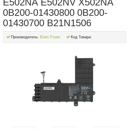
E502NA E502NV X502NA
0B200-01430800 0B200-
01430700 B21N1506
Производитель:
Brain Power
Код Товара: