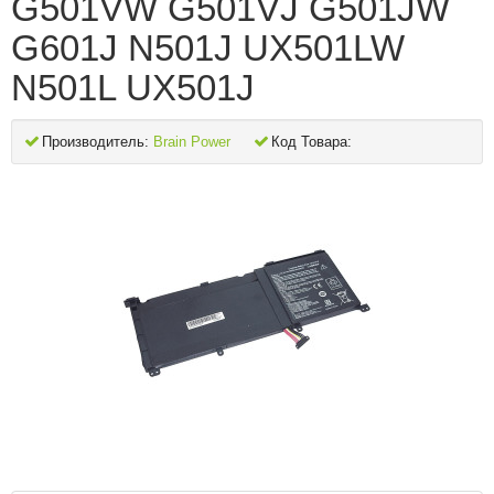
G501VW G501VJ G501JW
G601J N501J UX501LW
N501L UX501J
Производитель:
Brain Power
Код Товара: