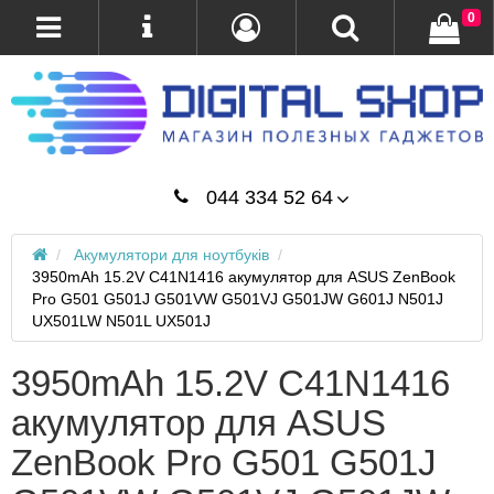
0
044 334 52 64
Акумулятори для ноутбуків
3950mAh 15.2V C41N1416 акумулятор для ASUS ZenBook
Pro G501 G501J G501VW G501VJ G501JW G601J N501J
UX501LW N501L UX501J
3950mAh 15.2V C41N1416
акумулятор для ASUS
ZenBook Pro G501 G501J