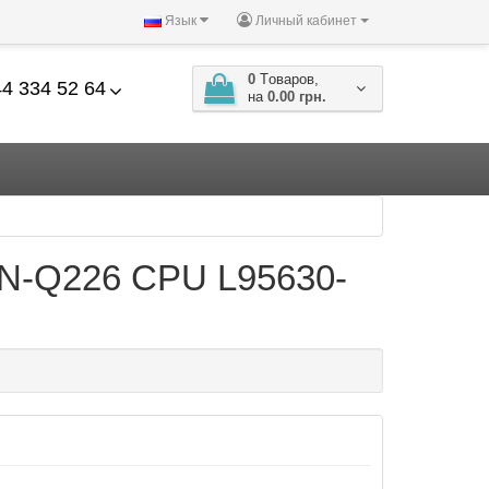
Язык
Личный кабинет
0
Tоваров,
4 334 52 64
на
0.00 грн.
PN-Q226 CPU L95630-