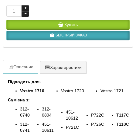
Купить
БЫСТРЫЙ ЗАКАЗ
Описание
Характеристики
Підходить для:
Vostro 1710
Vostro 1720
Vostro 1721
Сумісна з:
312-
312-
451-
0740
0894
P722C
T117C
10612
312-
451-
P726C
T118C
P721C
0741
10611