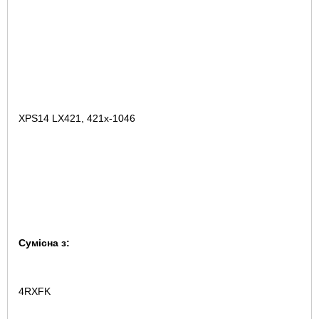
XPS14 LX421, 421x-1046
Сумісна з:
4RXFK