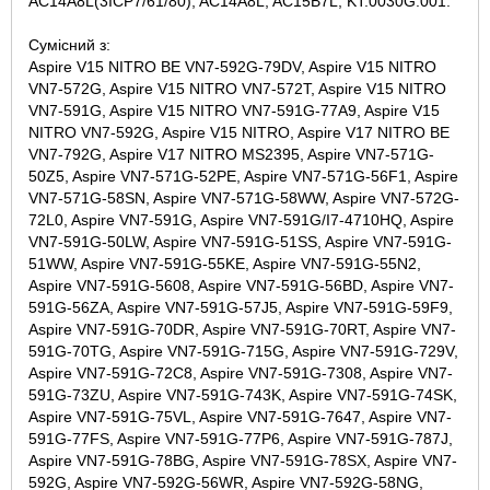
AC14A8L(3ICP7/61/80), AC14A8L, AC15B7L, KT.0030G.001.
Сумісний з:
Aspire V15 NITRO BE VN7-592G-79DV, Aspire V15 NITRO
VN7-572G, Aspire V15 NITRO VN7-572T, Aspire V15 NITRO
VN7-591G, Aspire V15 NITRO VN7-591G-77A9, Aspire V15
NITRO VN7-592G, Aspire V15 NITRO, Aspire V17 NITRO BE
VN7-792G, Aspire V17 NITRO MS2395, Aspire VN7-571G-
50Z5, Aspire VN7-571G-52PE, Aspire VN7-571G-56F1, Aspire
VN7-571G-58SN, Aspire VN7-571G-58WW, Aspire VN7-572G-
72L0, Aspire VN7-591G, Aspire VN7-591G/I7-4710HQ, Aspire
VN7-591G-50LW, Aspire VN7-591G-51SS, Aspire VN7-591G-
51WW, Aspire VN7-591G-55KE, Aspire VN7-591G-55N2,
Aspire VN7-591G-5608, Aspire VN7-591G-56BD, Aspire VN7-
591G-56ZA, Aspire VN7-591G-57J5, Aspire VN7-591G-59F9,
Aspire VN7-591G-70DR, Aspire VN7-591G-70RT, Aspire VN7-
591G-70TG, Aspire VN7-591G-715G, Aspire VN7-591G-729V,
Aspire VN7-591G-72C8, Aspire VN7-591G-7308, Aspire VN7-
591G-73ZU, Aspire VN7-591G-743K, Aspire VN7-591G-74SK,
Aspire VN7-591G-75VL, Aspire VN7-591G-7647, Aspire VN7-
591G-77FS, Aspire VN7-591G-77P6, Aspire VN7-591G-787J,
Aspire VN7-591G-78BG, Aspire VN7-591G-78SX, Aspire VN7-
592G, Aspire VN7-592G-56WR, Aspire VN7-592G-58NG,