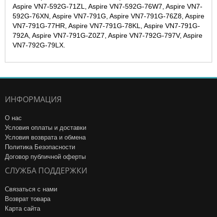
Aspire VN7-592G-71ZL, Aspire VN7-592G-76W7, Aspire VN7-
592G-76XN, Aspire VN7-791G, Aspire VN7-791G-76Z8, Aspire
VN7-791G-77HR, Aspire VN7-791G-78KL, Aspire VN7-791G-
792A, Aspire VN7-791G-Z0Z7, Aspire VN7-792G-797V, Aspire
VN7-792G-79LX.
ИНФОРМАЦИЯ
О нас
Условия оплаты и доставки
Условия возврата и обмена
Политика Безопасности
Договор публичной оферты
СЛУЖБА ПОДДЕРЖКИ
Связаться с нами
Возврат товара
Карта сайта