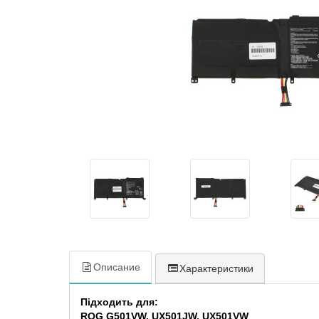
Описание
Характеристики
Підходить для:
ROG G501VW, UX501JW, UX501VW