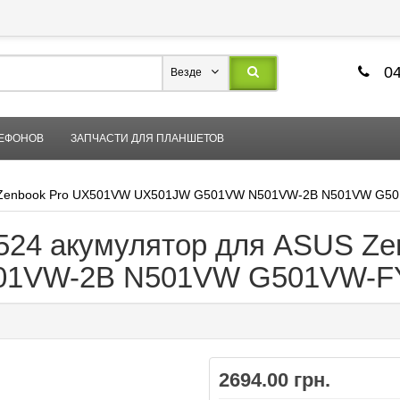
04
Везде
ЛЕФОНОВ
ЗАПЧАСТИ ДЛЯ ПЛАНШЕТОВ
S Zenbook Pro UX501VW UX501JW G501VW N501VW-2B N501VW G5
524 акумулятор для ASUS Z
1VW-2B N501VW G501VW-F
2694.00 грн.