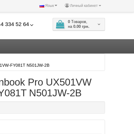
Язык
Личный кабинет
0
Tоваров,
4 334 52 64
на
0.00 грн.
01VW-FY081T N501JW-2B
enbook Pro UX501VW
Y081T N501JW-2B