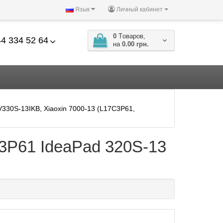
Язык
Личный кабинет
0
Tоваров,
4 334 52 64
на
0.00 грн.
330S-13IKB, Xiaoxin 7000-13 (L17C3P61,
3P61 IdeaPad 320S-13