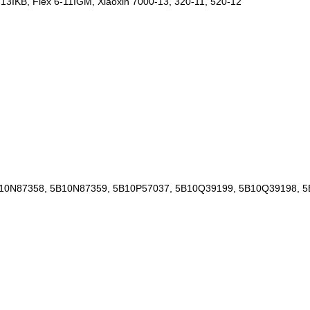
3IKB, Flex 6-11IGM, Xiaoxin 7000-13, 320-11, 520-12
10N87358, 5B10N87359, 5B10P57037, 5B10Q39199, 5B10Q39198, 5