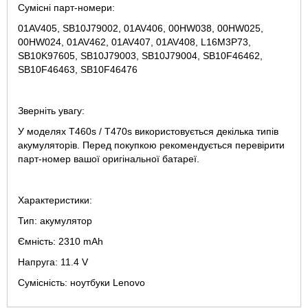
Сумісні парт-номери:
01AV405, SB10J79002, 01AV406, 00HW038, 00HW025,
00HW024, 01AV462, 01AV407, 01AV408, L16M3P73,
SB10K97605, SB10J79003, SB10J79004, SB10F46462,
SB10F46463, SB10F46476
Зверніть увагу:
У моделях T460s / T470s використовується декілька типів
акумуляторів. Перед покупкою рекомендується перевірити
парт-номер вашої оригінальної батареї.
Характеристики:
Тип: акумулятор
Ємність: 2310 mAh
Напруга: 11.4 V
Сумісність: ноутбуки Lenovo