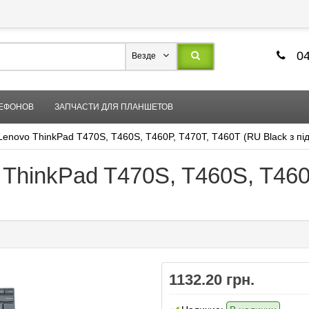
04
Везде
ЛЕФОНОВ
ЗАПЧАСТИ ДЛЯ ПЛАНШЕТОВ
Lenovo ThinkPad T470S, T460S, T460P, T470T, T460T (RU Black з під
 ThinkPad T470S, T460S, T460
1132.20 грн.