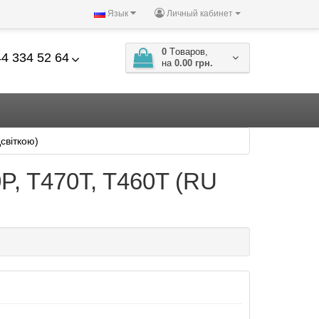
Язык
Личный кабинет
0
Tоваров,
4 334 52 64
на
0.00 грн.
світкою)
P, T470T, T460T (RU