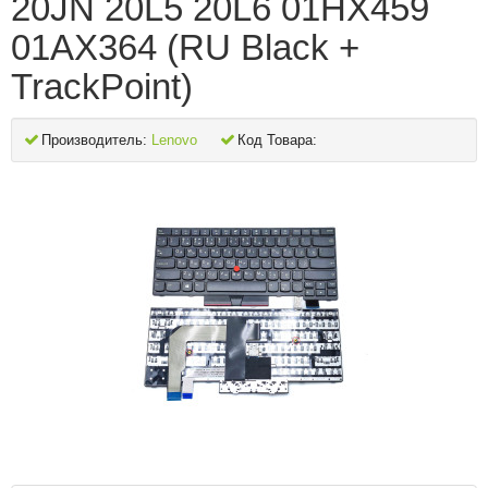
20JN 20L5 20L6 01HX459
01AX364 (RU Black +
TrackPoint)
Производитель:
Lenovo
Код Товара: