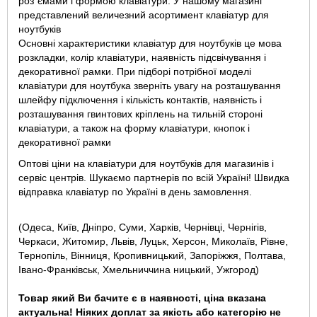
роз`ємами і формою клавіатури. У нашому магазині
представлений величезний асортимент клавіатур для
ноутбуків
Основні характеристики клавіатур для ноутбуків це мова
розкладки, колір клавіатури, наявність підсвічування і
декоративної рамки. При підборі потрібної моделі
клавіатури для ноутбука зверніть увагу на розташування
шлейфу підключення і кількість контактів, наявність і
розташування гвинтових кріплень на тильній стороні
клавіатури, а також на форму клавіатури, кнопок і
декоративної рамки
Оптові ціни на клавіатури для ноутбуків для магазинів і
сервіс центрів. Шукаємо партнерів по всій Україні! Швидка
відправка клавіатур по Україні в день замовлення.
(Одеса, Київ, Дніпро, Суми, Харків, Чернівці, Чернігів,
Черкаси, Житомир, Львів, Луцьк, Херсон, Миколаїв, Рівне,
Тернопіль, Вінниця, Кропивницький, Запоріжжя, Полтава,
Івано-Франківськ, Хмельниччина ницький, Ужгород)
Товар який Ви бачите є в наявності, ціна вказана
актуальна! Ніяких доплат за якість або категорію не