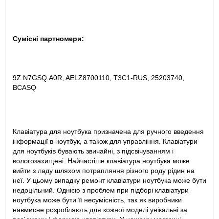
Сумісні партномери:
9Z.N7GSQ.A0R, AELZ8700110, T3C1-RUS, 25203740,
BCASQ
Клавіатура для ноутбука призначена для ручного введення
інформації в ноутбук, а також для управління. Клавіатури
для ноутбуків бувають звичайні, з підсвічуванням і
вологозахищені. Найчастіше клавіатура ноутбука може
вийти з ладу шляхом потрапляння різного роду рідин на
неї. У цьому випадку ремонт клавіатури ноутбука може бути
недоцільний. Однією з проблем при підборі клавіатури
ноутбука може бути її несумісність, так як виробники
навмисне розробляють для кожної моделі унікальні за