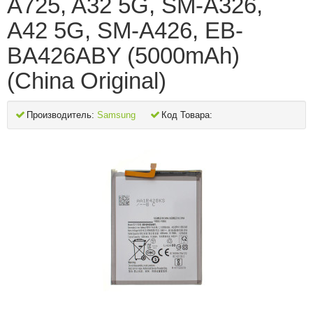
A725, A32 5G, SM-A326,
A42 5G, SM-A426, EB-
BA426ABY (5000mAh)
(China Original)
Производитель:
Samsung
Код Товара: